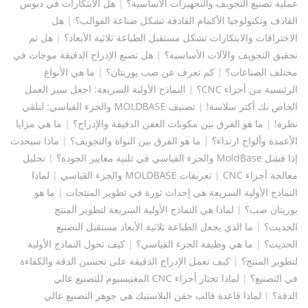
عملية تصنيع التجويف والتجهيزات الأساسية؟
|
هل الابتكارات في دبوس
القاذف وتكنولوجيا الأكمام القاذفة تشكل صناعة القوالب؟
|
هل
الاختراقات والابتكارات تشكل مستقبل الطباعة ثلاثية الأبعاد؟
|
هل تم
تحقيق التجويف والآلات الأساسية؟
|
هل تصنع الإدراج الدقيقة موجات في
مختلف الصناعات؟
|
كم تعرف عن صب يوريتان؟
|
ما هي الأنواع
الرئيسية من أجزاء CNC؟
|
النماذج الأولية السريعة: اجعل سير العمل
الخاص بك أكثر سلاسة!
|
تصنيف MOLDBASE والجزء القياسي: لنلقي
نظرة!
|
ما هو الفرق بين مكونات العفن الدقيقة والإدراج؟
|
ما هي مزايا
الأعمدة وألواح ارتداء؟
|
ما هو الفرق بين النواة والتجويف؟
|
ماذا سيحدث
إذا فشل MoldBase والجزء القياسي في تلبية معايير الجودة؟
|
تحليل
معالجة أجزاء CNC
|
تعريفات MOLDBASE والجزء القياسي
|
لماذا
النماذج الأولية السريعة هي إحداث ثورة في تطوير المنتجات
|
ما هو
يوريتان صب؟
|
لماذا هي النماذج الأولية السريعة لتطوير المنتج
الحديث؟
|
ما الذي يجعل الطباعة ثلاثية الأبعاد مستقبل التصنيع
الحديث؟
|
ما هي وظيفة الجزء القياسي؟
|
كيف تحول النماذج الأولية
لتطوير المنتج؟
|
كيف تعمل الإدراج الدقيقة على تحسين الدقة والكفاءة
في التصنيع؟
|
لماذا تختار أجزاء CNC المغنيسيوم للتصنيع عالي
الدقة؟
|
لماذا قاعدة قالب حقن البلاستيك هي جوهر التصنيع عالي