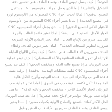
الجودة؟
|
كيف يعمل دبوس القاذف وغطاء القاذف على تحسين دقة
التشكيل والإنتاجية؟
|
ما الذي يجعل أجزاء المغنيسيوم CNC مستقبل
التصنيع الدقيق؟
|
لماذا تُحدث أجزاء CNC المصنوعة من الألومنيوم ثورة
في التصنيع الحديث؟
|
لماذا تعتبر أجزاء CNC المصنوعة من الألومنيوم
الاختيار الذكي للتصنيع الدقيق؟
|
ما الذي يجعل أجزاء المغنيسيوم CNC
الخيار الأمثل للتصنيع عالي الدقة؟
|
لماذا تعتبر قاعدة القالب والجزء
القياسي ضروريين للإنتاج الفعال
|
لماذا تعتبر النماذج الأولية السريعة
ضرورية لتطوير المنتجات الحديثة؟
|
لماذا يعتبر دبوس القاذف وغطاء
القاذف ضروريين لأداء القالب عالي الدقة؟
|
كيف يمكن للألواح القابلة
للارتداء أن تحول المتانة الصناعية والأداء المستقبلي؟
|
كيف توفر عملية
صب اليوريتان مزايا تصنيع عالية الدقة ومنخفضة الحجم؟
|
كيف يتم تصنيع
أجزاء المغنيسيوم CNC لتلبية متطلبات الهندسة الدقيقة؟
|
ترقية تقنية
قاعدة القوالب والأجزاء القياسية: أعمدة التوجيه وألواح التآكل عالية
المقاومة للتآكل تكتسب قوة جذب في السوق
|
لماذا تعتبر عملية صب
اليوريثان الخيار الأفضل للأجزاء منخفضة الحجم وعالية الدقة؟
|
ما هي
فوائد صب يوريتان مولدبرجر لإنتاج دفعة صغيرة؟
|
هل يعد صب اليوريتان
الحل الأكثر كفاءة للتصنيع والنماذج الأولية بكميات صغيرة
|
لماذا يعتبر
دبوس القاذف وغطاء القاذف ضروريين لأداء قالب الحقن وطول