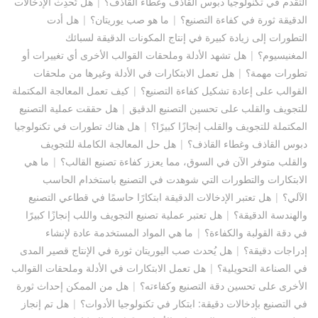
التقدم في تكنولوجيا دبوس القاذف وغطاء القاذف؟
|
هل تُحدِث الإدخالات
الدقيقة ثورة في كفاءة التصنيع؟
|
ما هو صب يوريتان؟
|
هل أدت
التطورات إلى زيادة كبيرة في إنتاج المكونات الدقيقة لسبائك
المغنيسيوم؟
|
هل تشهد الأدلة وملحقات القوالب الأخرى أي تغييرات أو
تطورات مهمة؟
|
هل تعمل الابتكارات في الأدلة وغيرها من ملحقات
القوالب على إعادة تشكيل كفاءة التصنيع؟
|
كيف تعمل المعالجة المكتملة
للتجويف والقلب على تحسين التصنيع الدقيق
|
هل حققت عملية التصنيع
المكتملة للتجويف والقلب إنجازًا كبيرًا؟
|
هل هناك تطورات في تكنولوجيا
دبوس القاذف وغطاء القاذف؟
|
هل حل المعالجة الكاملة للتجويف
والقلب متوفر الآن في السوق، مما يعزز كفاءة تصنيع القالب؟
|
ما هي
الابتكارات والتطورات التي شوهدت في التصنيع باستخدام الحاسب
الآلي؟
|
هل تعتبر الإدخالات الدقيقة ابتكارًا حاسمًا في قطاعي التصنيع
والهندسة الدقيقة؟
|
هل تعتبر عملية تصنيع التجويف واللب إنجازًا كبيرًا
في دقة القولبة والكفاءة؟
|
ما هي المواد المستخدمة عادة لإنشاء
إدراجات دقيقة؟
|
هل يُحدث صب اليوريتان ثورة في الإنتاج قصير المدى
في الصناعة التحويلية؟
|
هل تعمل الابتكارات في الأدلة وملحقات القوالب
الأخرى على تحسين دقة التصنيع وكفاءته؟
|
هل من الممكن إحداث ثورة
في التصنيع بإدخالات دقيقة: ابتكار في تكنولوجيا الأدوات؟
|
هل تم إنجاز